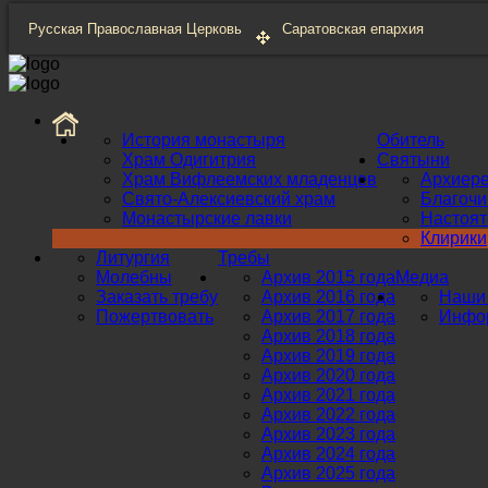
Русская Православная Церковь
Саратовская епархия
История монастыря
Обитель
Храм Одигитрия
Святыни
Храм Вифлеемских младенцев
Архиер
Свято-Алексиевский храм
Благоч
Монастырские лавки
Настоят
Клирики
Литургия
Требы
Молебны
Архив 2015 года
Медиа
Заказать требу
Архив 2016 года
Наши 
Пожертвовать
Архив 2017 года
Инфор
Архив 2018 года
Архив 2019 года
Архив 2020 года
Архив 2021 года
Архив 2022 года
Архив 2023 года
Архив 2024 года
Архив 2025 года