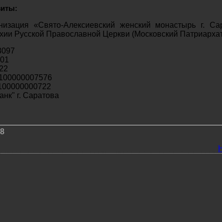
зиты:
низация «Свято-Алексиевский женский монастырь г. Са
хии Русской Православной Церкви (Московский Патриарха
3097
01
22
0100000007576
0100000000722
нк" г. Саратова
8