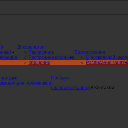
ей
Духовенство
инный
Расписание
Богослужения
ельница
Расписание клириков
О воскресной школ
Крещение
Расписание заняти
поездки
Поездки
мация для паломников
Главная страница
\\
Контакты