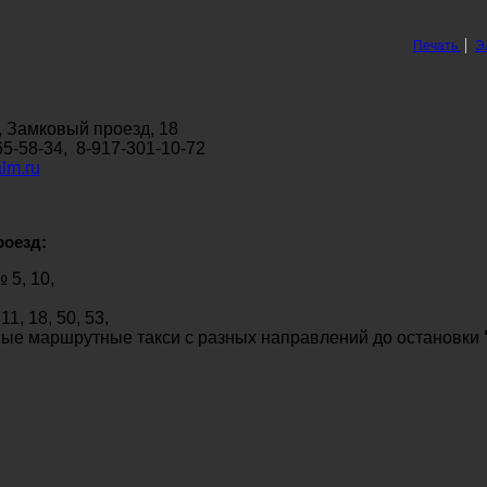
Печать
Э
в, Замковый проезд, 18
65-58-34, 8-917-301-10-72
lm.ru
оезд:
 5, 10,
,
1, 18, 50, 53,
ные маршрутные такси с разных направлений до остановки