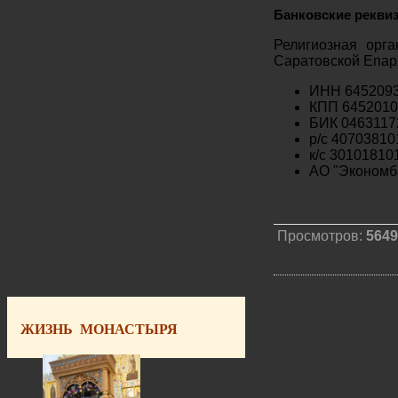
Банковские рекви
Религиозная орга
Саратовской Епар
ИНН 645209
КПП 6452010
БИК 0463117
р/с 4070381
к/с 3010181
АО "Экономба
Просмотров:
5649
ЖИЗНЬ МОНАСТЫРЯ