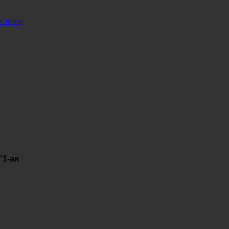
л. почта
"1-ая