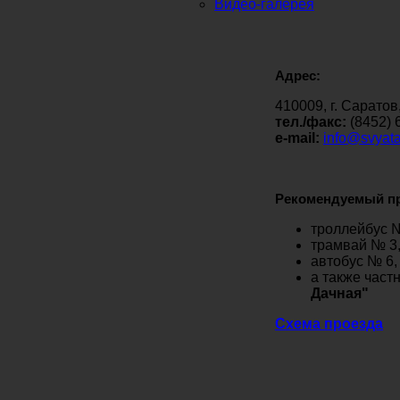
Видео-галерея
Адрес:
410009, г. Сарато
тел./факс:
(8452) 
e-mail:
info@svyata
Рекомендуемый пр
троллейбус №
трамвай № 3
автобус № 6, 1
а также част
Дачная"
Схема проезда