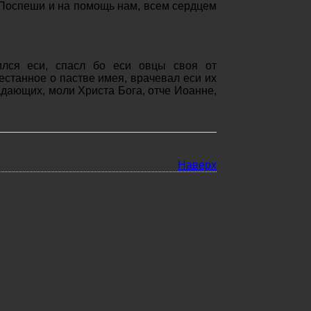
 Поспеши и на помощь нам, всем сердцем
ился еси, спасл бо еси овцы своя от
естанное о пастве имея, врачевал еси их
дающих, моли Христа Бога, отче Иоанне,
Наверх