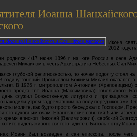
ятителя Иоанна Шанхайского
ского
Икона свят
2012 году, 
н родился 4/17 июня 1896 г. на юге России в селе Ад
наречен Михаилом в честь Архистратига Небесных Сил Мих
чался глубокой религиозностью, по ночам подолгу стоял на
 В годину гонений Промыслом Божиим Михаил оказался в Б
ультет. В 1926 г. митрополитом Антонием (Храповицким)
воего предка свт. Иоанна (Максимовича) Тобольского. Б
 день служил Божественную литургию и причащался, со
его находили утром задремавшим на полу перед иконами. О
тексты молитв, как будто просто беседовал с Господом, Пр
и его духовным очам. Евангельские события были известн
то время епископ Николай (Велимирович), сербский Златоу
хотите видеть живого святого, идите в Битоль к отцу Иоанн
онах Иоанн был возведен в сан епископа, после чего