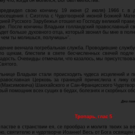
му что, когда он молился, Бог был милостив.
редвидел свою кончину. 19 июня (2 июля) 1966 г. в 
посещения г. Сиэтлла с Чудотворной иконой Божией Матер
рией Русского Зарубежья отошел ко Господу великий прав
ре. После кончины Владыки голландский православный с
будет больше духовного отца, который звонил бы мне в полн
 о чем ты молишься, получишь»".
дение венчала погребальная служба. Проводившие службу
по щекам, блестели в свете бесчисленных свечей подле 
адость. Очевидцы отмечали, что казалось, мы присутствова
Святого.
льнице Владыки стали происходить чудеса исцелений и п
Православная Церковь за границей причислила к лику 
 (Максимовича) Шанхайского и Сан-Францисского Чудотворц
ый помощник всех сущих в бедах, болезнях и скорбных об
Дни пам
Тропарь, глас 5
пастве в странствии ея, се прообраз и молитв твоих за в
ою, святителю и чудотворче Иоанне! Весь от Бога освящен