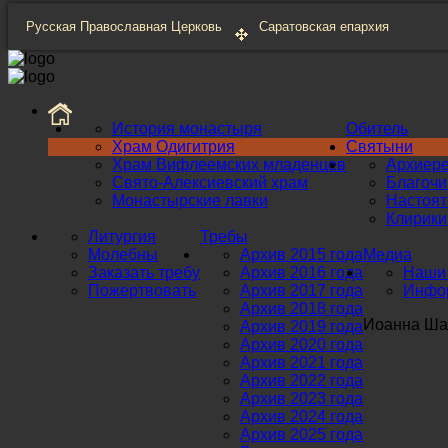
Русская Православная Церковь
Саратовская епархия
История монастыря
Обитель
Храм Одигитрия
Святыни
Храм Вифлеемских младенцев
Архиер
Свято-Алексиевский храм
Благоч
Монастырские лавки
Настоят
Клирики
Литургия
Требы
Молебны
Архив 2015 года
Медиа
Заказать требу
Архив 2016 года
Наши 
Пожертвовать
Архив 2017 года
Инфор
Архив 2018 года
Иоанна Шан
Архив 2019 года
Архив 2020 года
Архив 2021 года
Архив 2022 года
Архив 2023 года
Архив 2024 года
Архив 2025 года