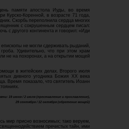
день памяти апостола Иуды, во время
и Курско-Коренной, в возрасте 71 года,
едник. Скорбь переполнила сердца многих
вященник с сокрушенным сердцем писал:
очь с другого континента и говорил: «Иди
 епископы не могли сдерживать рыданий,
гроба. Удивительно, что при этом храм
ли не на похоронах, а на открытии мощей
омощи в житейских делах. Второго июля
святых дивного угодника Божия XX века
а. Время показало, что святитель Иоанн
стояниях.
яти: 19 июня / 2 июля (преставление и прославление),
29 сентября / 12 октября (обретение мощей)
есь мир присно возносимых; тако веруем,
 священнодействием пречистых тайн, ими