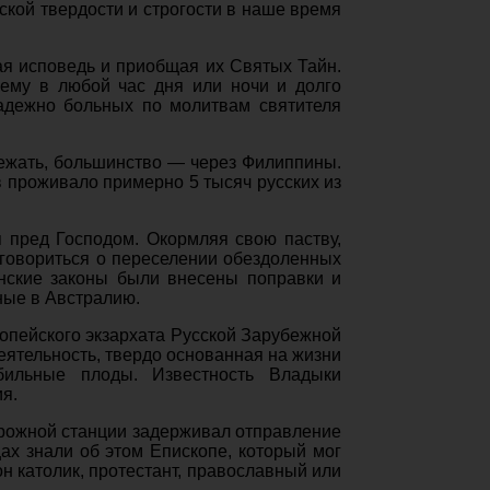
ской твердости и строгости в наше время
я исповедь и приобщая их Святых Тайн.
нему в любой час дня или ночи и долго
надежно больных по молитвам святителя
бежать, большинство — через Филиппины.
в проживало примерно 5 тысяч русских из
я пред Господом. Окормляя свою паству,
оговориться о переселении обездоленных
анские законы были внесены поправки и
ные в Австралию.
опейского экзархата Русской Зарубежной
деятельность, твердо основанная на жизни
бильные плоды. Известность Владыки
я.
орожной станции задерживал отправление
ах знали об этом Епископе, который мог
н католик, протестант, православный или