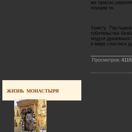
же присно укрепл
чтущим тя.
Христу Пастырен
губительства безб
недуги душевныя 
в мире спастися 
Просмотров:
4115
ЖИЗНЬ МОНАСТЫРЯ