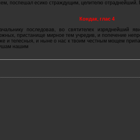
яем, поспешал есико страждущим, целителю отраднейший.
Кондак, глас 4
ачальнику последовав, во святителех изряднейший яв
ожных, пристанище мирное тем учредив, и попечение непр
же и телесныя, и ныне о нас к твоим честным мощем припа
душам нашим