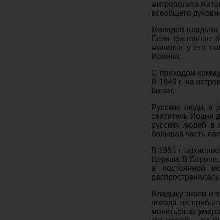
митрополита Антон
всеобщего духовно
Молодой владыка 
Если состояние б
молился у его по
Иоанна.
С приходом комму
В 1949 г. на остр
Китая.
Русские люди, в 
святитель Иоанн 
русских людей в 
большая часть лаг
В 1951 г. архиеп
Церкви. В Европе,
в постоянной мо
распространялась 
Владыку знали и 
поезда до прибыт
молиться за умира