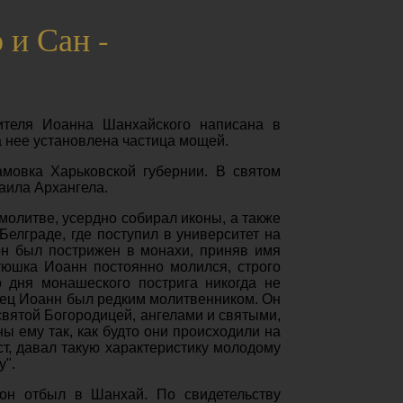
 и Сан -
ителя Иоанна Шанхайского написана в
на нее установлена частица мощей.
амовка Харьковской губернии. В святом
аила Архангела.
 молитве, усердно собирал иконы, а также
елграде, где поступил в университет на
 он был пострижен в монахи, приняв имя
атюшка Иоанн постоянно молился, строго
 дня монашеского пострига никогда не
тец Иоанн был редким молитвенником. Он
есвятой Богородицей, ангелами и святыми,
ы ему так, как будто они происходили на
ст, давал такую характеристику молодому
у".
 он отбыл в Шанхай. По свидетельству