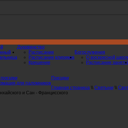
ей
Духовенство
инный
Расписание
Богослужения
ельница
Расписание клириков
О воскресной школ
Крещение
Расписание заняти
поездки
Поездки
мация для паломников
Главная страница
\\
Святыни
\\
Свят
хайского и Сан - Францисского