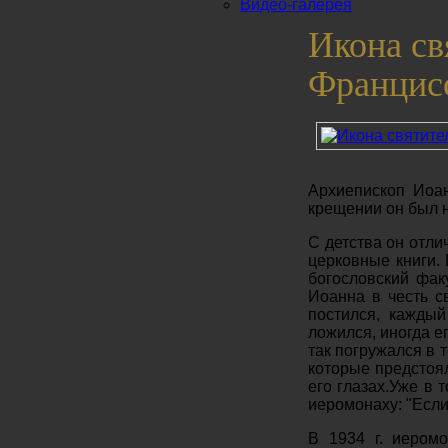
Видео-галерея
Икона св
Францис
Архиепископ Иоан
крещении он был 
С детства он отли
церковные книги.
богословский фак
Иоанна в честь с
постился, каждый
ложился, иногда 
так погружался в 
которые предстоял
его глазах.Уже в 
иеромонаху: "Если 
В 1934 г. иером