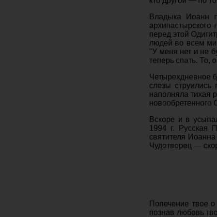
кто другой — по то
Владыка Иоанн п
архипастырского 
перед этой Одигит
людей во всем ми
"У меня нет и не 
теперь спать. То,
Четырехдневное б
слезы струились 
наполняла тихая р
новообретенного 
Вскоре и в усыпа
1994 г. Русская 
святителя Иоанна
Чудотворец — скор
Попечение твое о 
познав любовь тв