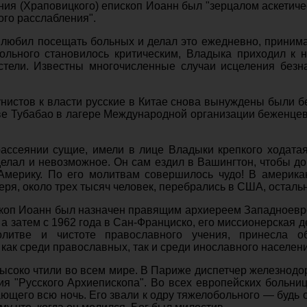
ия (Храповицкого) епископ Иоанн был "зерцалом аскетиче
го расслабления".
любил посещать больных и делал это ежедневно, принима
ольного становилось критическим, Владыка приходил к 
стели. Известны многочисленные случаи исцеления без
нистов к власти русские в Китае снова вынуждены были 
ове Тубабао в лагере Международной организации беженце
рассеянии сущие, имели в лице Владыки крепкого ходата
делал и невозможное. Он сам ездил в Вашингтон, чтобы д
Америку. По его молитвам совершилось чудо! В америк
еря, около трех тысяч человек, перебрались в США, осталь
ископ Иоанн был назначен правящим архиереем Западноевр
 а затем с 1962 года в Сан-Франциско, его миссионерская 
литве и чистоте православного учения, принесла о
как среди православных, так и среди инославного населени
высоко чтили во всем мире. В Париже диспетчер железнод
ия "Русского Архиепископа". Во всех европейских больниц
ющего всю ночь. Его звали к одру тяжелобольного — будь о