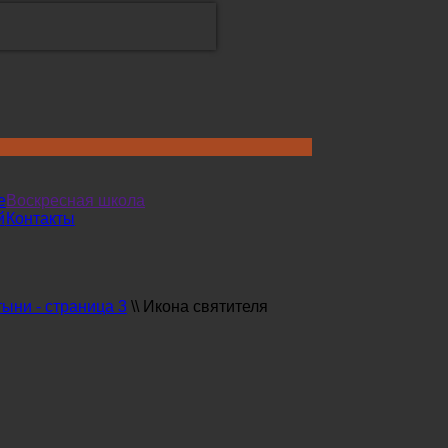
е
Воскресная школа
й
Контакты
ыни - страница 3
\\
Икона святителя