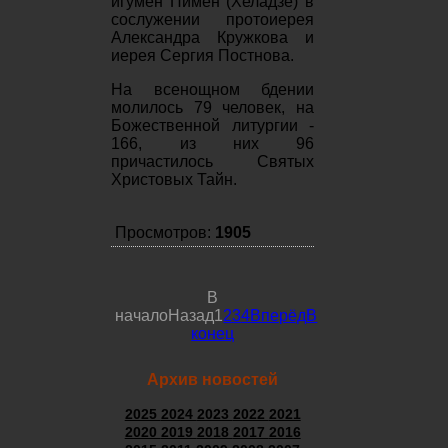
игумен Пимен (Хеладзе) в
сослужении протоиерея
Александра Кружкова и
иерея Сергия Постнова.
На всенощном бдении
молилось 79 человек, на
Божественной литургии -
166, из них 96
причастилось Святых
Христовых Тайн.
Просмотров:
1905
В
начало
Назад
1
2
3
4
Вперёд
В
конец
Архив новостей
2025
2024
2023
2022
2021
2020
2019
2018
2017
2016