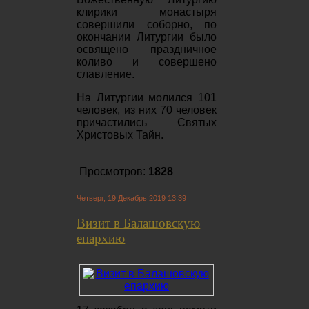
клирики монастыря
совершили соборно, по
окончании Литургии было
освящено праздничное
коливо и совершено
славление.
На Литургии молился 101
человек, из них 70 человек
причастились Святых
Христовых Тайн.
Просмотров:
1828
Четверг, 19 Декабрь 2019 13:39
Визит в Балашовскую
епархию