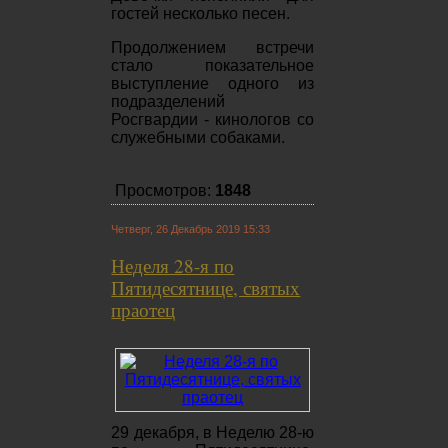
гостей несколько песен.
Продолжением встречи
стало показательное
выступление одного из
подразделений
Росгвардии - кинологов со
служебными собаками.
Просмотров:
1848
Четверг, 26 Декабрь 2019 15:33
Неделя 28-я по
Пятидесятнице, святых
праотец
29 декабря, в Неделю 28-ю