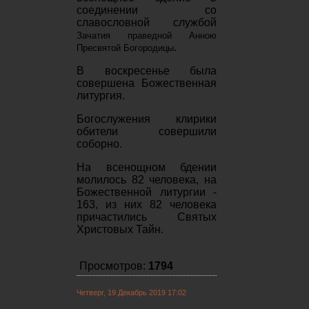
соединении со
славословной службой
Зачатия праведной Анною
.
Пресвятой Богородицы
В воскресенье была
совершена Божественная
литургия.
Богослужения клирики
обители совершили
соборно.
На всенощном бдении
молилось 82 человека, на
Божественной литургии -
163, из них 82 человека
причастились Святых
Христовых Тайн.
Просмотров:
1794
Четверг, 19 Декабрь 2019 17:02