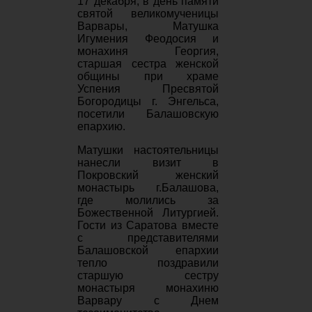
17 декабря, в день памяти
святой великомученицы
Варвары, Матушка
Игумения Феодосия и
монахиня Георгия,
старшая сестра женской
общины при храме
Успения Пресвятой
Богородицы г. Энгельса,
посетили Балашовскую
епархию.
Матушки настоятельницы
нанесли визит в
Покровский женский
монастырь г.Балашова,
где молились за
Божественной Литургией.
Гости из Саратова вместе
с представителями
Балашовской епархии
тепло поздравили
старшую сестру
монастыря монахиню
Варвару с Днем