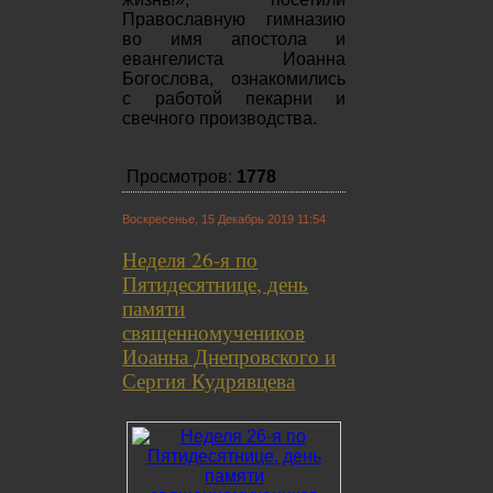
Православную гимназию
во имя апостола и
евангелиста Иоанна
Богослова, ознакомились
с работой пекарни и
свечного производства.
Просмотров:
1778
Воскресенье, 15 Декабрь 2019 11:54
Неделя 26-я по
Пятидесятнице, день
памяти
священномучеников
Иоанна Днепровского и
Сергия Кудрявцева