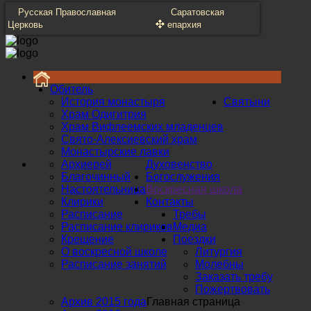
Русская Православная
Саратовская
Церковь
епархия
Обитель
История монастыря
Святыни
Храм Одигитрия
Храм Вифлеемских младенцев
Свято-Алексиевский храм
Монастырские лавки
Архиерей
Духовенство
Благочинный
Богослужения
Настоятельница
Воскресная школа
Клирики
Контакты
Расписание
Требы
Расписание клириков
Медиа
Крещение
Поездки
О воскресной школе
Литургия
Расписание занятий
Молебны
Заказать требу
Пожертвовать
Архив 2015 года
Главная страница