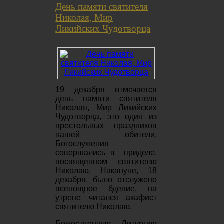
День памяти святителя
Николая, Мир
Ликийских Чудотворца
19 декабря отмечается
день памяти святителя
Николая, Мир Ликийских
Чудотворца, это один из
престольных праздников
нашей обители.
Богослужения
совершались в приделе,
посвященном святителю
Николаю. Накануне, 18
декабря, было отслужено
всенощное бдение, на
утрене читался акафист
святителю Николаю.
Божественную Литургию