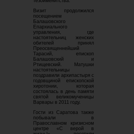
тезоименитства.
Визит продолжился
посещением
Балашовского
Епархиального
управления, где
настоятельниц женских
обителей принял
Преосвященнейший
Тарасий, епископ
Балашовский и
Ртищевский. Матушки
настоятельницы
поздравили архипастыря с
годовщиной епископской
хиротонии, которая
состоялась в день памяти
святой великомученицы
Варвары в 2011 году.
Гости из Саратова также
побывали в
Православном кризисном
центре «С верой в
жизнь!», посетили