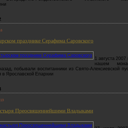
ени
2
16
тырском празднике Серафима Саровского
1 августа 2007 
нашем мона
 назад, побывали воспитанники из Свято-Алексиевской пу
я в Ярославской Епархии
3
:13
астыря Преосвященнейшими Владыками