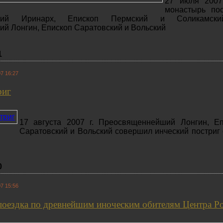
27 июля 2007
монастырь пос
йший Иринарх, Епископ Пермский и Соликамск
й Лонгин, Епископ Саратовский и Вольский
1
7 16:27
риг
17 августа 2007 г. Преосвященнейший Лонгин, Еп
Саратовский и Вольский совершил инческий постриг
0
7 15:56
поездка по древнейшим иноческим обителям Центра Р