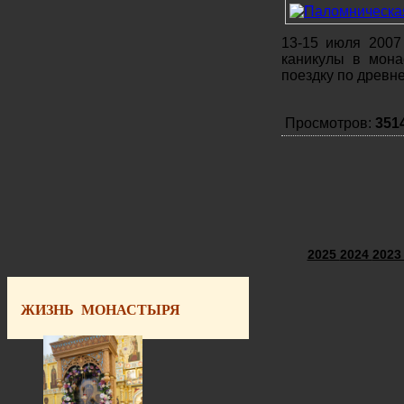
13-15 июля 2007
каникулы в мона
поездку по древн
Просмотров:
351
2025
2024
202
ЖИЗНЬ МОНАСТЫРЯ