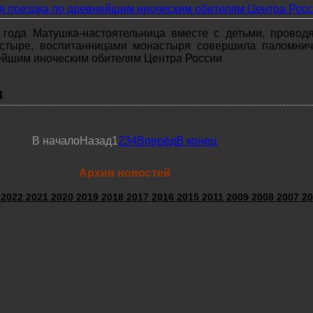
 года Матушка-настоятельница вместе с детьми, прово
стыре, воспитанницами монастыря совершила паломнич
ейшим иноческим обителям Центра России
4
В начало
Назад
1
2
3
4
Вперёд
В конец
Архив новостей
3
2022
2021
2020
2019
2018
2017
2016
2015
2011
2009
2008
2007
20