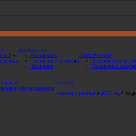
ей
Духовенство
инный
Расписание
Богослужения
ельница
Расписание клириков
О воскресной школ
Крещение
Расписание заняти
поездки
Поездки
мация для паломников
Главная страница
\\
2015 год
\\
Ко д
а