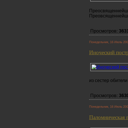
Преосвященне
Преовсященнейши
Просмотров:
363
Понедельник, 16 Июль 200
Иноческий пост
из сестер обители
Просмотров:
363
Понедельник, 16 Июль 200
Паломническая 