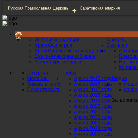
Русская Православная Церковь
Саратовская епархия
История монастыря
Обитель
Храм Одигитрия
Святыни
Храм Вифлеемских младенцев
Архиер
Свято-Алексиевский храм
Благоч
Монастырские лавки
Настоят
Клирики
Литургия
Требы
Молебны
Архив 2015 года
Медиа
Заказать требу
Архив 2016 года
Наши 
Пожертвовать
Архив 2017 года
Инфор
Архив 2018 года
Затворник
Архив 2019 года
Архив 2020 года
Архив 2021 года
Архив 2022 года
Архив 2023 года
Архив 2024 года
Архив 2025 года