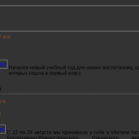
7 16:35
Начался новый учебный год для наших воспитанниц, о
которых пошла в первый класс
2
6:32
и
С 22 по 24 августа мы принимали у себя в обители гос
Богородично-Рождественского Ильинского жен