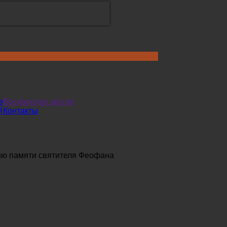
е
Воскресная школа
й
Контакты
ню памяти святителя Феофана